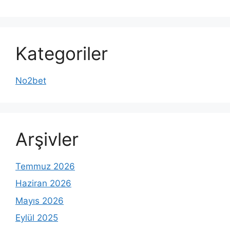
Kategoriler
No2bet
Arşivler
Temmuz 2026
Haziran 2026
Mayıs 2026
Eylül 2025