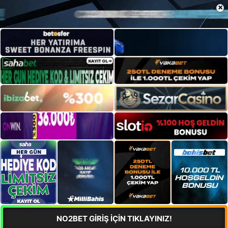
×
NO2BET GİRİŞ İÇİN TIKLAYINIZ!