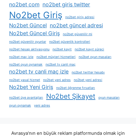
no2bet com
no2bet giris twitter
No2bet Giriş
no2bet giriş adresi
No2bet Güncel
no2bet güncel adresi
No2bet Güncel Giriş
no2bet güvenilir mi
no2bet güvenilir oyunlar
no2bet güvenlik kontrolleri
no2bet hesap aktivasyonu
no2bet kayit
no2bet kayıt süreci
no2bet maç izle
no2bet müşteri hizmetleri
no2bet oyun masaları
no2bet oyun oynamak
no2bet tv canli maç
no2bet tv canli maç izle
no2bet twitter hesabı
no2bet yasal hizmet
no2bet yeni adres
no2bet yeni adresi
No2bet Yeni Giriş
no2bet öğrenme fırsatları
No2bet Şikayet
no2bet üye avantajları
oyun masaları
oyun oynamak
yeni adres
Avrasya'nın en büyük reklam platformunda olmak için