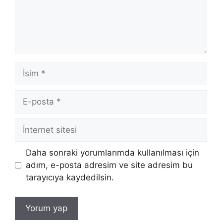
İsim
E-
posta
İnternet
sitesi
Daha sonraki yorumlarımda kullanılması için
adım, e-posta adresim ve site adresim bu
tarayıcıya kaydedilsin.