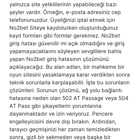
yalnızca site yetkililerinin yapabileceği bazı
şeyler vardır. Örneğin, e-posta adresiniz cep
telefonunuzdur. Üyeliğinizi iptal etmek için
No2bet Siteye kaydolurken oluşturduğunuz
kayıt formları gibi formlar gerekmez.
No2bet
giriş hatası güvenilir mi
açık olmadığını ve giriş
yapamayacaklarını söyleyen sevgililere bahis
yapan No2bet giriş hatasının çözümünü
açıklayacağız. Bu alan adları, bir mahkeme bir
oyun sitesini yasaklamaya karar verdikten sonra
teknik sorunlarla karşılaşabilir. İşte bu sorunların
çözümleri: Sorunun çözümü, ağ yolu bağlantı
hatasına neden olan 502 AT Passage veya 504
AT Pass gibi şikayetlerin yorumlarına
dayanmaktadır ve izin veriyoruz. Pencere
engelleyicisini devre dışı bırakın. Ardından,
tarayıcı geçmişinizi her zaman temizledikten
sonra, gizli bir sekmeden veya başka bir