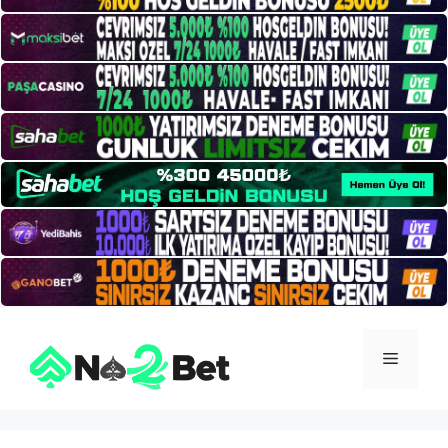
İçeriğe
atla
Menü