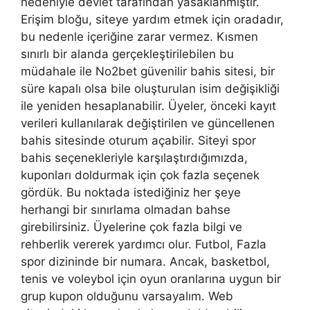
nedeniyle devlet tarafından yasaklanmıştır.
Erişim bloğu, siteye yardım etmek için oradadır,
bu nedenle içeriğine zarar vermez. Kısmen
sınırlı bir alanda gerçekleştirilebilen bu
müdahale ile No2bet güvenilir bahis sitesi, bir
süre kapalı olsa bile oluşturulan isim değişikliği
ile yeniden hesaplanabilir. Üyeler, önceki kayıt
verileri kullanılarak değiştirilen ve güncellenen
bahis sitesinde oturum açabilir. Siteyi spor
bahis seçenekleriyle karşılaştırdığımızda,
kuponları doldurmak için çok fazla seçenek
gördük. Bu noktada istediğiniz her şeye
herhangi bir sınırlama olmadan bahse
girebilirsiniz. Üyelerine çok fazla bilgi ve
rehberlik vererek yardımcı olur. Futbol, Fazla
spor dizininde bir numara. Ancak, basketbol,
tenis ve voleybol için oyun oranlarına uygun bir
grup kupon olduğunu varsayalım. Web