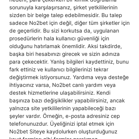
sorunuyla karşılaşırsanız, şirket yetkililerinin
sizden bir belge talep edebilmesidir. Bu talep
sadece No2bet için değil, diğer tüm şirketler için
de geçerlidir. Bu sizi korkutsa da, uygulanan
prosedürlerin hala kullanıcı güvenliği için
olduğunu hatırlamak önemlidir. Aksi takdirde,
başka biri hesabınızı girecek ve sizin adınıza
para çekecektir. Yanlış bilgileri kaydettiniz, bunu
fark ettiniz ve kullanıcı bilgilerinizi tekrar
değiştirmek istiyorsunuz. Yardıma veya desteğe
ihtiyacınız varsa, No2bet canlı yardım veya
destek hizmetlerine ulaşabilirsiniz. Kendi
başınıza bazı değişiklikler yapabilirsiniz, ancak
yalnızca site yetkililerinin yapabileceği bazı
şeyler vardır. Örneğin, e-posta adresiniz cep
telefonunuzdur. Üyeliğinizi iptal etmek için
No2bet Siteye kaydolurken oluşturduğunuz