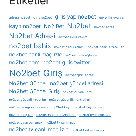
Etiketler
giris yap no2bet
adresi no2bet
giris no2bet
güvenilir oyunlar
No2bet
kayit no2bet
No2 Bet
no2bet adres
No2bet Adresi
no2bet akıllı çekim
no2bet bahis
no2bet bahis adresi
no2bet bahis stratejileri
no2bet canli maç izle
no2bet canlı eğlence
no2bet com
no2bet giris twitter
No2bet Giriş
no2bet giriş adresi
No2bet Güncel
no2bet güncel adresi
No2bet Güncel Giriş
no2bet güvenilir mi
no2bet güvenilir oyunlar
no2bet güvenlik kontrolleri
no2bet hesap aktivasyonu
no2bet kayit
no2bet kayıt süreci
no2bet maç izle
no2bet müşteri hizmetleri
no2bet oyun masaları
no2bet oyun oynamak
no2bet tv canli maç
no2bet tv canli maç izle
no2bet twitter hesabı