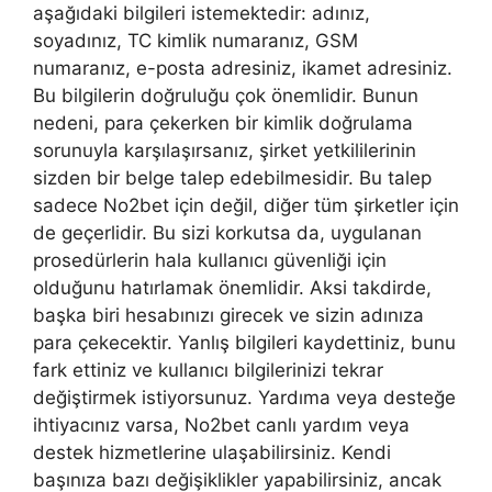
aşağıdaki bilgileri istemektedir: adınız,
soyadınız, TC kimlik numaranız, GSM
numaranız, e-posta adresiniz, ikamet adresiniz.
Bu bilgilerin doğruluğu çok önemlidir. Bunun
nedeni, para çekerken bir kimlik doğrulama
sorunuyla karşılaşırsanız, şirket yetkililerinin
sizden bir belge talep edebilmesidir. Bu talep
sadece No2bet için değil, diğer tüm şirketler için
de geçerlidir. Bu sizi korkutsa da, uygulanan
prosedürlerin hala kullanıcı güvenliği için
olduğunu hatırlamak önemlidir. Aksi takdirde,
başka biri hesabınızı girecek ve sizin adınıza
para çekecektir. Yanlış bilgileri kaydettiniz, bunu
fark ettiniz ve kullanıcı bilgilerinizi tekrar
değiştirmek istiyorsunuz. Yardıma veya desteğe
ihtiyacınız varsa, No2bet canlı yardım veya
destek hizmetlerine ulaşabilirsiniz. Kendi
başınıza bazı değişiklikler yapabilirsiniz, ancak