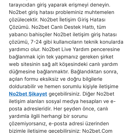
tarayıcıdan giriş yaparak erişmeyi deneyin.
No2bet giriş hatası probleminiz muhtemelen
çözülecektir. No2bet İletişim Giriş Hatası
Çözümü. No2bet Canlı Destek Hattı, tüm
yabancı bahisçiler No2bet iletişim giriş hatası
çözümü, 7-24 gibi kullanıcıların teknik konularda
yardımcı olur. No2bet Live Yardım penceresine
bağlanmak için tek yapmanız gereken şirket
web sitesinin sağ alt köşesindeki canlı yardım
düğmesine bağlanmaktır. Bağlandıktan sonra,
açılan formu eksiksiz ve doğru bilgilerle
doldurabilir ve hemen sorumlu kişiyle iletişime
No2bet Şikayet
geçebilirsiniz. Diğer No2bet
iletişim alanları sosyal medya hesapları ve e-
posta adresleridir. Her şeyden önce, canlı
yardımla ilgili herhangi bir sorunu
çözemiyorsanız, e-posta adresi üzerinden
bizimle iletişime geçebilirsiniz: No2bet.Com