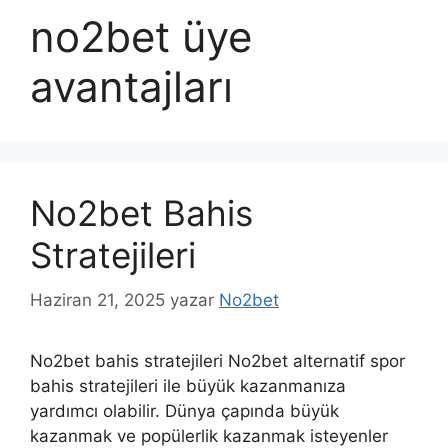
no2bet üye
avantajları
No2bet Bahis
Stratejileri
Haziran 21, 2025
yazar
No2bet
No2bet bahis stratejileri No2bet alternatif spor
bahis stratejileri ile büyük kazanmanıza
yardımcı olabilir. Dünya çapında büyük
kazanmak ve popülerlik kazanmak isteyenler