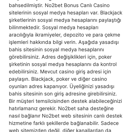
bahsedilmiştir. No2bet Bonus Canlı Casino
sitelerinin sosyal medya hesapları var. Blackjack
şirketlerinin sosyal medya hesaplarını paylaştığı
bilinmektedir. Sosyal medya hesapları
aracılığıyla ikramiyeler, depozito ve para çekme
işlemleri hakkında bilgi verin. Aşağıda yasadışı
bahis sitesinin sosyal medya hesaplarını
görebilirsiniz. Adres değişiklikleri için, poker
şirketinin sosyal medya hesaplarını da kontrol
edebilirsiniz. Mevcut casino giriş adresi için
paylaşın. Blackjack, poker ve diğer casino
oyunları adres kapanıyor. Üyeliğinizi yasadışı
bahis sitesinin son giriş adresine girebilirsiniz.
Bir müşteri temsilcisinden destek alabileceğinizi
hatırlamanız gerekir. No2bet saha desteğine
nasıl bağlanır No2bet web sitesinin canlı destek
hizmetine farklı şekillerde bağlanabilir. Sadece
web sitemizden değil, diğer kanallardan da