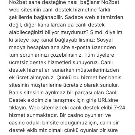
No2bet saha desteğine nasıl bağlanır No2bet
web sitesinin canlı destek hizmetine farklı
şekillerde bağlanabilir. Sadece web sitemizden
değil, diğer kanallardan da canlı destek
alabileceğinizi biliyor muydunuz? Şimdi diyelim
ki siteye kaç kanal bağlayabilirsiniz: Sosyal
medya hesapları ana site e-posta üzerinden
tüm sorunlarınızı çözebilirsiniz. Tüm üyelere
ücretsiz destek hizmetleri sunuyoruz. Canlı
destek hizmetleri sunarken müşterilerimizden
ek ücret almıyoruz. Çünkü bu hizmet her bahis
sitesinin müşterilerine ücretsiz olarak sunulur.
Bahis sitesinin ayrılmaz bir parçası olan Canlı
Destek ekibimizle tanışmak için giriş URL’sine
tıklayın. Web sitemizdeki canlı destek ekibi 7-24
hizmet sunmaktadır. Bir casino oyunları ve
casino odaklı bir site olduğumuz için, canlı bir
destek ekibimiz olmalı çünkü oyunlar bir süre