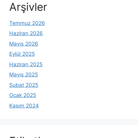
Arşivler
Temmuz 2026
Haziran 2026
Mayıs 2026
Eylül 2025
Haziran 2025
Mayıs 2025
Şubat 2025
Ocak 2025
Kasım 2024