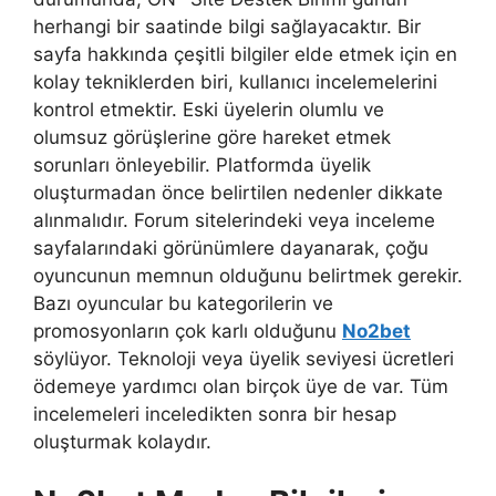
herhangi bir saatinde bilgi sağlayacaktır. Bir
sayfa hakkında çeşitli bilgiler elde etmek için en
kolay tekniklerden biri, kullanıcı incelemelerini
kontrol etmektir. Eski üyelerin olumlu ve
olumsuz görüşlerine göre hareket etmek
sorunları önleyebilir. Platformda üyelik
oluşturmadan önce belirtilen nedenler dikkate
alınmalıdır. Forum sitelerindeki veya inceleme
sayfalarındaki görünümlere dayanarak, çoğu
oyuncunun memnun olduğunu belirtmek gerekir.
Bazı oyuncular bu kategorilerin ve
promosyonların çok karlı olduğunu
No2bet
söylüyor. Teknoloji veya üyelik seviyesi ücretleri
ödemeye yardımcı olan birçok üye de var. Tüm
incelemeleri inceledikten sonra bir hesap
oluşturmak kolaydır.