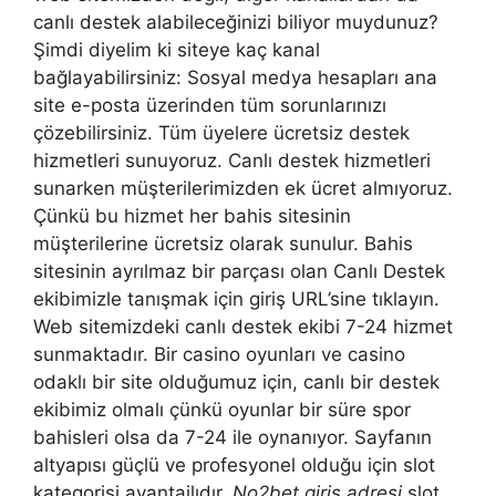
canlı destek alabileceğinizi biliyor muydunuz?
Şimdi diyelim ki siteye kaç kanal
bağlayabilirsiniz: Sosyal medya hesapları ana
site e-posta üzerinden tüm sorunlarınızı
çözebilirsiniz. Tüm üyelere ücretsiz destek
hizmetleri sunuyoruz. Canlı destek hizmetleri
sunarken müşterilerimizden ek ücret almıyoruz.
Çünkü bu hizmet her bahis sitesinin
müşterilerine ücretsiz olarak sunulur. Bahis
sitesinin ayrılmaz bir parçası olan Canlı Destek
ekibimizle tanışmak için giriş URL’sine tıklayın.
Web sitemizdeki canlı destek ekibi 7-24 hizmet
sunmaktadır. Bir casino oyunları ve casino
odaklı bir site olduğumuz için, canlı bir destek
ekibimiz olmalı çünkü oyunlar bir süre spor
bahisleri olsa da 7-24 ile oynanıyor. Sayfanın
altyapısı güçlü ve profesyonel olduğu için slot
kategorisi avantajlıdır.
No2bet giriş adresi
slot