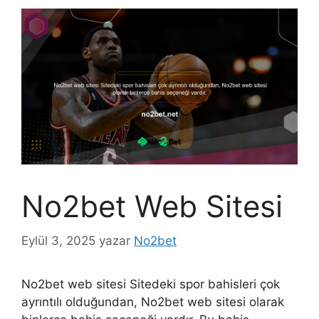
No2bet Web Sitesi
Eylül 3, 2025
yazar
No2bet
No2bet web sitesi Sitedeki spor bahisleri çok
ayrıntılı olduğundan, No2bet web sitesi olarak