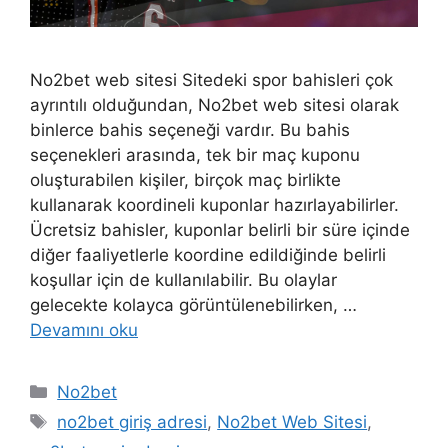
No2bet web sitesi Sitedeki spor bahisleri çok
ayrıntılı olduğundan, No2bet web sitesi olarak
binlerce bahis seçeneği vardır. Bu bahis
seçenekleri arasında, tek bir maç kuponu
oluşturabilen kişiler, birçok maç birlikte
kullanarak koordineli kuponlar hazırlayabilirler.
Ücretsiz bahisler, kuponlar belirli bir süre içinde
diğer faaliyetlerle koordine edildiğinde belirli
koşullar için de kullanılabilir. Bu olaylar
gelecekte kolayca görüntülenebilirken, …
Devamını oku
Kategoriler
No2bet
Etiketler
no2bet giriş adresi
,
No2bet Web Sitesi
,