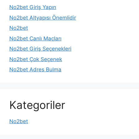
No2bet Giriş Yapın
No2bet Altyapısı Önemlidir
No2bet
No2bet Canlı Maçları
No2bet Giriş Seçenekleri
No2bet Çok Seçenek
No2bet Adres Bulma
Kategoriler
No2bet