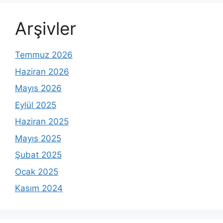
Arşivler
Temmuz 2026
Haziran 2026
Mayıs 2026
Eylül 2025
Haziran 2025
Mayıs 2025
Şubat 2025
Ocak 2025
Kasım 2024