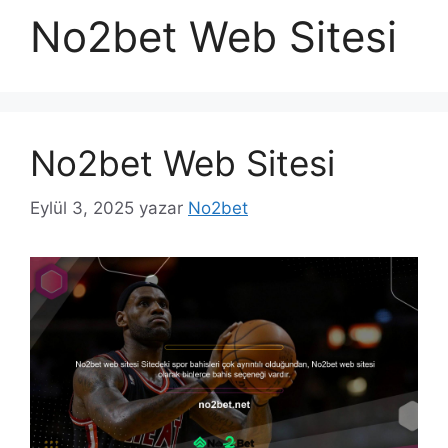
No2bet Web Sitesi
No2bet Web Sitesi
Eylül 3, 2025
yazar
No2bet