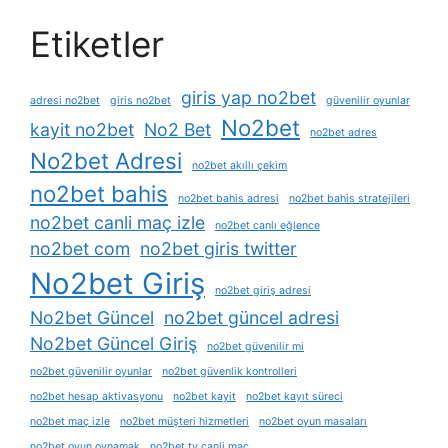
Etiketler
giris yap no2bet
adresi no2bet
giris no2bet
güvenilir oyunlar
No2bet
kayit no2bet
No2 Bet
no2bet adres
No2bet Adresi
no2bet akıllı çekim
no2bet bahis
no2bet bahis adresi
no2bet bahis stratejileri
no2bet canli maç izle
no2bet canlı eğlence
no2bet com
no2bet giris twitter
No2bet Giriş
no2bet giriş adresi
No2bet Güncel
no2bet güncel adresi
No2bet Güncel Giriş
no2bet güvenilir mi
no2bet güvenilir oyunlar
no2bet güvenlik kontrolleri
no2bet hesap aktivasyonu
no2bet kayit
no2bet kayıt süreci
no2bet maç izle
no2bet müşteri hizmetleri
no2bet oyun masaları
no2bet oyun oynamak
no2bet tv canli maç