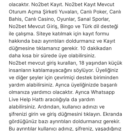
olacaktır. No2bet Kayıt. No2bet Kayıt Mevcut
Oturum Açma Şirketi Yuvaları, Canlı Poker, Canlı
Bahis, Canlı Casino, Oyunlar, Sanal Sporlar,
No2bet Mevcut Giriş, Bingo ve Türk dil desteği
ile çalışma. Siteye katılmak için kayıt formu
hakkında bazı ayrıntıları doldurmanız ve Kayıt
düğmesine tıklamanız gerekir. 10 dakikadan
daha kısa bir sürede üye olabilirsiniz.
No2bet mevcut giriş kuralları, 18 yaşından küçük
insanların katılamayacağını söylüyor. Üyeliğiniz
ve diğer şeyler için çevrimiçi destek biriminden
yardım alabilirsiniz. Ayrıca üyeliğinizde başarılı
olmanıza yardımcı olacaktır. Ayrıca Whatsapp
Live Help Hattı aracılığıyla da yardım
alabilirsiniz. Ardından, kullanıcı adınızı ve
şifrenizi girin ve giriş düğmesini tıklayın. Ekranda
gördüğünüz bazı ayrıntıları doldurmanız gerekir.
Bu ayrıntılar kullanıcı adınız, şifreniz, yaşadığınız