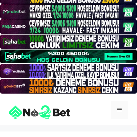
İçeriğe
atla
Menü