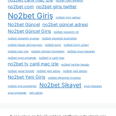
no2bet canlı eğlence
no2bet com
no2bet giris twitter
No2bet Giriş
no2bet giriş adresi
No2bet Güncel
no2bet güncel adresi
No2bet Güncel Giriş
no2bet güvenilir mi
no2bet güvenilir oyunlar
no2bet güvenlik kontrolleri
no2bet hesap aktivasyonu
no2bet kayit
no2bet kayıt süreci
no2bet maç izle
no2bet müşteri hizmetleri
no2bet oyun masaları
no2bet oyun oynamak
no2bet tv canli maç
no2bet tv canli maç izle
no2bet twitter hesabı
no2bet yasal hizmet
no2bet yeni adres
no2bet yeni adresi
No2bet Yeni Giriş
no2bet öğrenme fırsatları
No2bet Şikayet
no2bet üye avantajları
oyun masaları
oyun oynamak
yeni adres