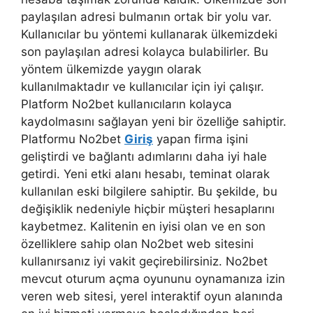
paylaşılan adresi bulmanın ortak bir yolu var.
Kullanıcılar bu yöntemi kullanarak ülkemizdeki
son paylaşılan adresi kolayca bulabilirler. Bu
yöntem ülkemizde yaygın olarak
kullanılmaktadır ve kullanıcılar için iyi çalışır.
Platform No2bet kullanıcıların kolayca
kaydolmasını sağlayan yeni bir özelliğe sahiptir.
Platformu No2bet
Giriş
yapan firma işini
geliştirdi ve bağlantı adımlarını daha iyi hale
getirdi. Yeni etki alanı hesabı, teminat olarak
kullanılan eski bilgilere sahiptir. Bu şekilde, bu
değişiklik nedeniyle hiçbir müşteri hesaplarını
kaybetmez. Kalitenin en iyisi olan ve en son
özelliklere sahip olan No2bet web sitesini
kullanırsanız iyi vakit geçirebilirsiniz. No2bet
mevcut oturum açma oyununu oynamanıza izin
veren web sitesi, yerel interaktif oyun alanında