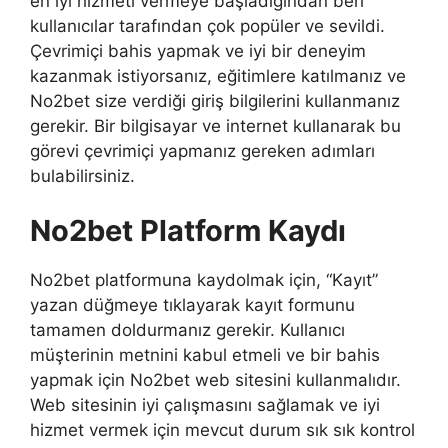
en iyi hizmeti vermeye başladığından beri
kullanıcılar tarafından çok popüler ve sevildi.
Çevrimiçi bahis yapmak ve iyi bir deneyim
kazanmak istiyorsanız, eğitimlere katılmanız ve
No2bet size verdiği giriş bilgilerini kullanmanız
gerekir. Bir bilgisayar ve internet kullanarak bu
görevi çevrimiçi yapmanız gereken adımları
bulabilirsiniz.
No2bet Platform Kaydı
No2bet platformuna kaydolmak için, “Kayıt”
yazan düğmeye tıklayarak kayıt formunu
tamamen doldurmanız gerekir. Kullanıcı
müşterinin metnini kabul etmeli ve bir bahis
yapmak için No2bet web sitesini kullanmalıdır.
Web sitesinin iyi çalışmasını sağlamak ve iyi
hizmet vermek için mevcut durum sık sık kontrol