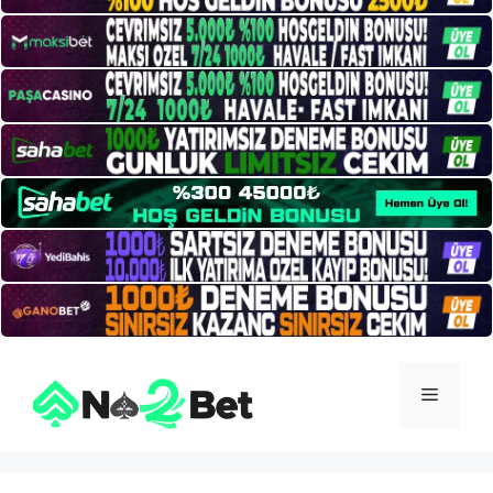
İçeriğe
atla
Menü