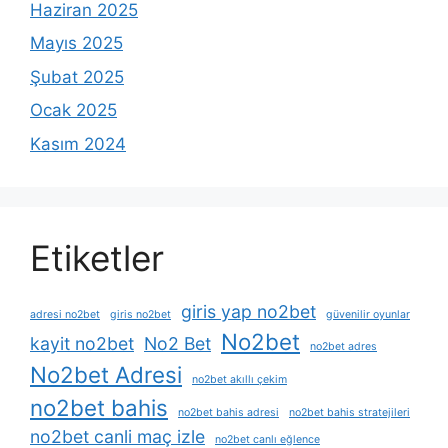
Haziran 2025
Mayıs 2025
Şubat 2025
Ocak 2025
Kasım 2024
Etiketler
giris yap no2bet
adresi no2bet
giris no2bet
güvenilir oyunlar
No2bet
kayit no2bet
No2 Bet
no2bet adres
No2bet Adresi
no2bet akıllı çekim
no2bet bahis
no2bet bahis adresi
no2bet bahis stratejileri
no2bet canli maç izle
no2bet canlı eğlence