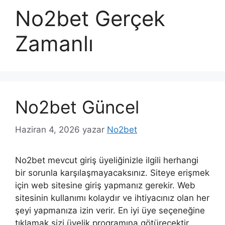
No2bet Gerçek
Zamanlı
No2bet Güncel
Haziran 4, 2026
yazar
No2bet
No2bet mevcut giriş üyeliğinizle ilgili herhangi
bir sorunla karşılaşmayacaksınız. Siteye erişmek
için web sitesine giriş yapmanız gerekir. Web
sitesinin kullanımı kolaydır ve ihtiyacınız olan her
şeyi yapmanıza izin verir. En iyi üye seçeneğine
tıklamak sizi üyelik programına götürecektir.