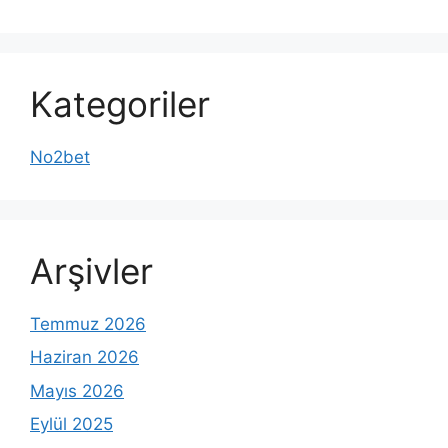
Kategoriler
No2bet
Arşivler
Temmuz 2026
Haziran 2026
Mayıs 2026
Eylül 2025