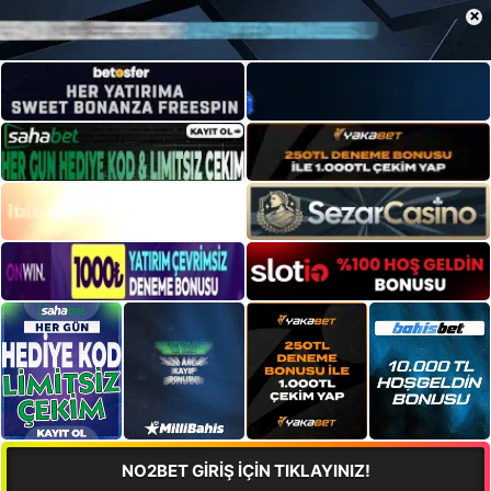
×
NO2BET GİRİŞ İÇİN TIKLAYINIZ!