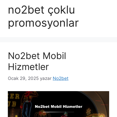
no2bet çoklu
promosyonlar
No2bet Mobil
Hizmetler
Ocak 29, 2025
yazar
No2bet