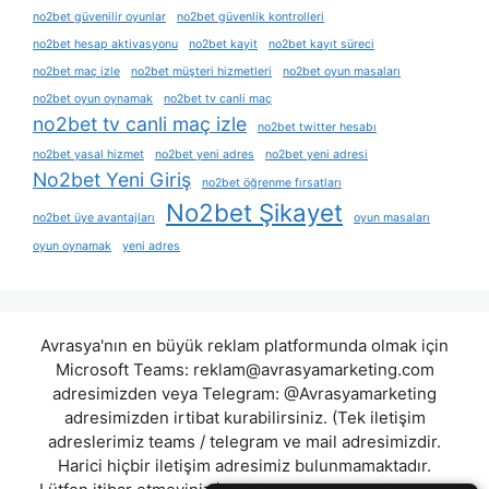
no2bet güvenilir oyunlar
no2bet güvenlik kontrolleri
no2bet hesap aktivasyonu
no2bet kayit
no2bet kayıt süreci
no2bet maç izle
no2bet müşteri hizmetleri
no2bet oyun masaları
no2bet oyun oynamak
no2bet tv canli maç
no2bet tv canli maç izle
no2bet twitter hesabı
no2bet yasal hizmet
no2bet yeni adres
no2bet yeni adresi
No2bet Yeni Giriş
no2bet öğrenme fırsatları
No2bet Şikayet
no2bet üye avantajları
oyun masaları
oyun oynamak
yeni adres
Avrasya'nın en büyük reklam platformunda olmak için
Microsoft Teams:
reklam@avrasyamarketing.com
adresimizden veya Telegram: @Avrasyamarketing
adresimizden irtibat kurabilirsiniz. (Tek iletişim
adreslerimiz teams / telegram ve mail adresimizdir.
Harici hiçbir iletişim adresimiz bulunmamaktadır.