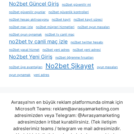
No2bet Güncel Giriş
no2bet güvenilir mi
no2bet güvenilir oyunlar
no2bet güvenlik kontrolleri
no2bet hesap aktivasyonu
no2bet kayit
no2bet kayıt süreci
no2bet maç izle
no2bet müşteri hizmetleri
no2bet oyun masaları
no2bet oyun oynamak
no2bet tv canli maç
no2bet tv canli maç izle
no2bet twitter hesabı
no2bet yasal hizmet
no2bet yeni adres
no2bet yeni adresi
No2bet Yeni Giriş
no2bet öğrenme fırsatları
No2bet Şikayet
no2bet üye avantajları
oyun masaları
oyun oynamak
yeni adres
Avrasya'nın en büyük reklam platformunda olmak için
Microsoft Teams:
reklam@avrasyamarketing.com
adresimizden veya Telegram: @Avrasyamarketing
adresimizden irtibat kurabilirsiniz. (Tek iletişim
adreslerimiz teams / telegram ve mail adresimizdir.