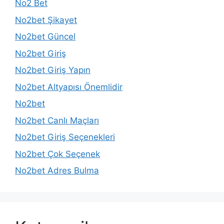
No2 Bet
No2bet Şikayet
No2bet Güncel
No2bet Giriş
No2bet Giriş Yapın
No2bet Altyapısı Önemlidir
No2bet
No2bet Canlı Maçları
No2bet Giriş Seçenekleri
No2bet Çok Seçenek
No2bet Adres Bulma