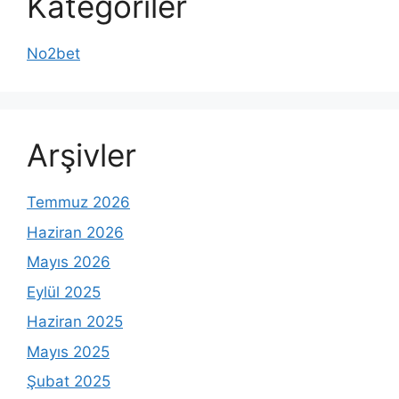
Kategoriler
No2bet
Arşivler
Temmuz 2026
Haziran 2026
Mayıs 2026
Eylül 2025
Haziran 2025
Mayıs 2025
Şubat 2025